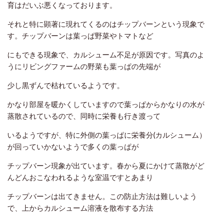
育はだいぶ悪くなっております。
それと特に顕著に現れてくるのはチップバーンという現象で
す。チップバーンは葉っぱ野菜やトマトなど
にもできる現象で、カルシューム不足が原因です。写真のよ
うにリビングファームの野菜も葉っぱの先端が
少し黒ずんで
枯れているようです。
かなり部屋を暖かくしていますので葉っぱからかなりの水が
蒸散されているので、
同時に栄養も行き渡って
いるようですが、特に外側の葉っぱに栄養分(カルシューム）
が回っていかないようで
多くの葉っぱが
チップバーン現象が出ています。春から夏にかけて蒸散がど
んどんおこなわれるような
室温ですとあまり
チップバーンは出てきません。この防止方法は難しいよう
で、上からカルシューム溶液を
散布する方法