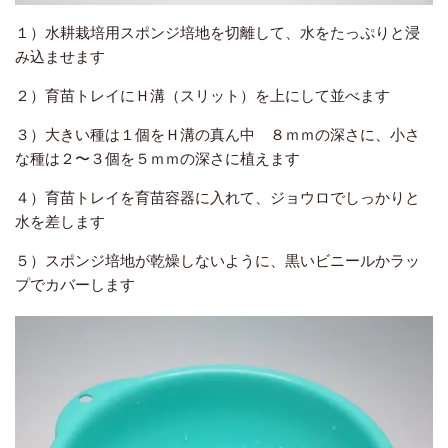
１）水耕栽培用スポンジ培地を切離して、水をたっぷりと浸
み込ませます
２）育苗トレイにＨ溝（スリット）を上にして並べます
３）大きい種は１個をＨ溝の真ん中 ８ｍｍの深さに、小さ
な種は２〜３個を５ｍｍの深さに植えます
４）育苗トレイを育苗容器に入れて、ジョウロでしっかりと
水を差します
５）スポンジ培地が乾燥しないように、黒いビニールかラッ
プでカバーします