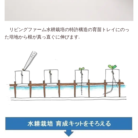
リビングファーム水耕栽培の特許構造の育苗トレイにのっ
た培地から根が真っ直ぐに伸びます.