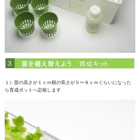
１）苗の高さが１ｃｍ根の長さが５〜８ｃｍぐらいになった
ら育成ポットへ定植します