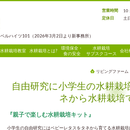
営業時間
10
定休日
土
 ベルハイツ101（2026年3月2日より新事務所）
環境保全・
水耕栽培
水耕栽培教室
水耕栽培とは?
会社
食の安全
サブスクコース
リビングファーム
自由研究に小学生の水耕栽培
ネから水耕栽培
『親子で楽しむ水耕栽培キット』
小学生の自由研究にはベビーレタスをタネから育てる水耕栽培