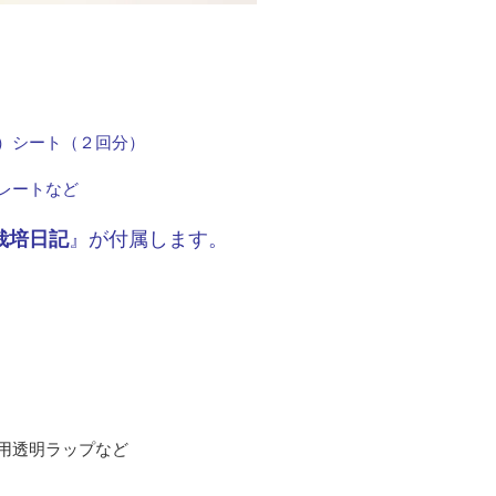
）シート（２回分）
レートなど
栽培日記
』が付属します。
用透明ラップなど