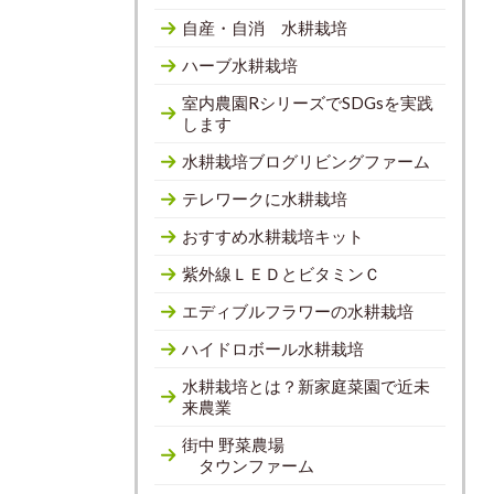
自産・自消 水耕栽培
ハーブ水耕栽培
室内農園RシリーズでSDGsを実践
します
水耕栽培ブログリビングファーム
テレワークに水耕栽培
おすすめ水耕栽培キット
紫外線ＬＥＤとビタミンＣ
エディブルフラワーの水耕栽培
ハイドロボール水耕栽培
水耕栽培とは？新家庭菜園で近未
来農業
街中 野菜農場
タウンファーム