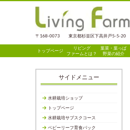
〒168-0073 東京都杉並区下高井戸5-5-20
リビング
葉菜・葉っぱ
トップページ
ファームとは？
野菜の紹介
サイドメニュー
水耕栽培ショップ
トップページ
水耕栽培サブスクコース
ベビーリーフ育食パック