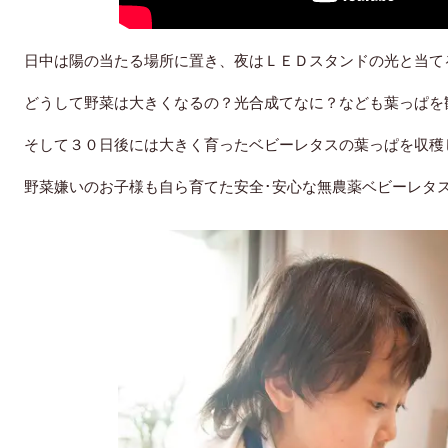
日中は陽の当たる場所に置き、夜はＬＥＤスタンドの光と当て
どうして野菜は大きくなるの？光合成てなに？なども葉っぱを
そして３０日後には大きく育ったベビーレタスの葉っぱを収穫
野菜嫌いのお子様も自ら育てた安全･安心な無農薬ベビーレタ