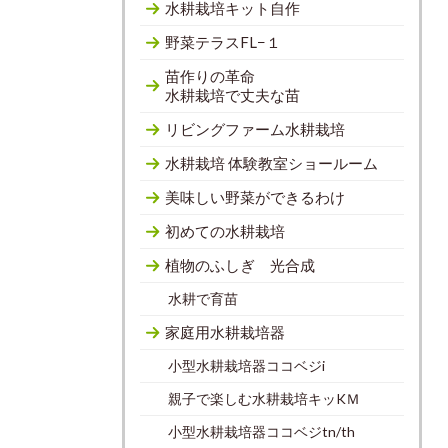
水耕栽培キット自作
野菜テラスFL−１
苗作りの革命
水耕栽培で丈夫な苗
リビングファーム水耕栽培
水耕栽培 体験教室ショールーム
美味しい野菜ができるわけ
初めての水耕栽培
植物のふしぎ 光合成
水耕で育苗
家庭用水耕栽培器
小型水耕栽培器ココベジi
親子で楽しむ水耕栽培キッKＭ
小型水耕栽培器ココベジtn/th