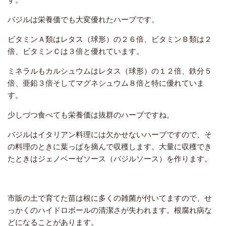
バジルは栄養価でも大変優れたハーブです。
ビタミンＡ類はレタス（球形）の２６倍、ビタミンＢ類は２
倍、ビタミンＣは３倍と優れています。
ミネラルもカルシュウムはレタス（球形）の１２倍、鉄分５
倍、亜鉛３倍そしてマグネシュウム８倍と特に優れていま
す。
少しづつ食べても栄養価は抜群のハーブですね。
バジルはイタリアン料理には欠かせないハーブですので、そ
の料理のときに葉っぱを摘んで収穫します。
大量に収穫でき
たときはジェノベーゼソース（バジルソース）を作ります。
市販の土で育てた苗は根に多くの雑菌が付いてますので、せ
っかくのハイドロボールの清潔さが失われます。
根腐れ病な
どになることがあります。