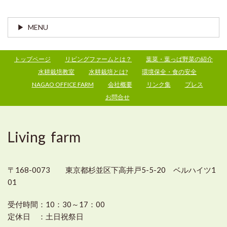
MENU
トップページ
リビングファームとは？
葉菜・葉っぱ野菜の紹介
水耕栽培教室
水耕栽培とは?
環境保全・食の安全
NAGAO OFFICE FARM
会社概要
リンク集
プレス
お問合せ
Living farm
〒168-0073 東京都杉並区下高井戸5-5-20 ベルハイツ1
01
受付時間：
10：30～17：00
定休日 ：
土日祝祭日