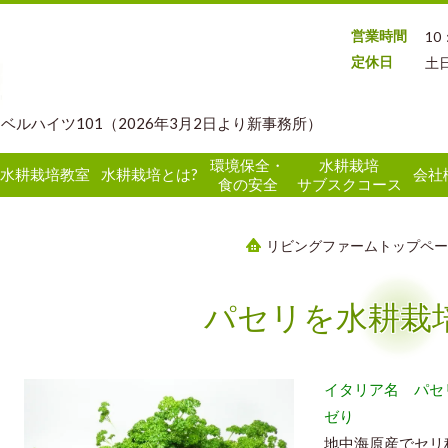
営業時間
10
定休日
土
 ベルハイツ101（2026年3月2日より新事務所）
環境保全・
水耕栽培
水耕栽培教室
水耕栽培とは?
会社
食の安全
サブスクコース
リビングファームトップペー
パセリを水耕栽
イタリア名 パ
ゼり
地中海原産でセリ