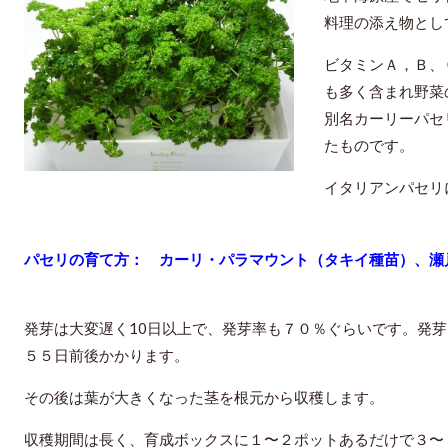
料理の添え物とし
ビタミンＡ，Ｂ、
も多く含まれ野菜
別名カーリーパセ
たものです。
イタリアンパセリ
パセリの育て方： カーリ・パラマウント（タキイ種
発芽は大変遅く10日以上で、発芽率も７０％ぐらいです。発
５５日前後かかります。
その後は葉が大きくなった茎を根元から収穫します。
収穫期間は長く、育成ボックスに１〜２ポットあるだけで３〜