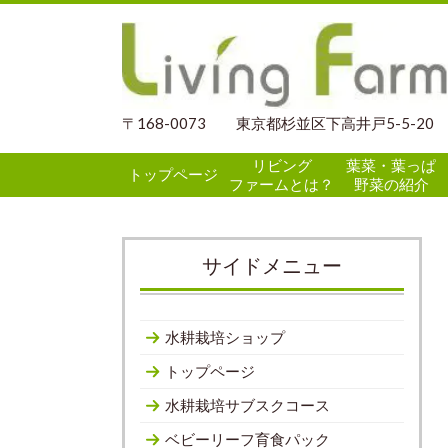
〒168-0073 東京都杉並区下高井戸5-5-20
リビング
葉菜・葉っぱ
トップページ
ファームとは？
野菜の紹介
サイドメニュー
水耕栽培ショップ
トップページ
水耕栽培サブスクコース
ベビーリーフ育食パック