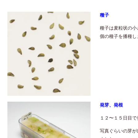
種子
種子は麦粒状の小
個の種子を播種し
発芽、発根
１２〜１５日目で
写真ぐらいの芽が