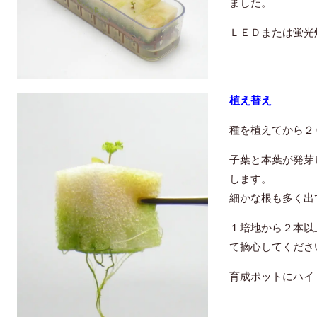
ました。
ＬＥＤまたは蛍光
植え替え
種を植えてから２
子葉と本葉が発芽
します。
細かな根も多く出
１培地から２本以
て摘心してくださ
育成ポットにハイ