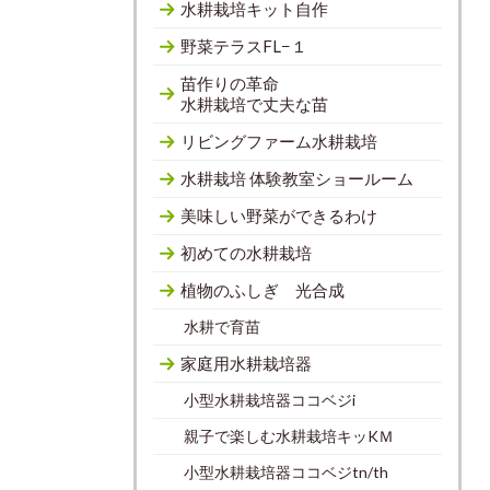
水耕栽培キット自作
野菜テラスFL−１
苗作りの革命
水耕栽培で丈夫な苗
リビングファーム水耕栽培
水耕栽培 体験教室ショールーム
美味しい野菜ができるわけ
初めての水耕栽培
植物のふしぎ 光合成
水耕で育苗
家庭用水耕栽培器
小型水耕栽培器ココベジi
親子で楽しむ水耕栽培キッKＭ
小型水耕栽培器ココベジtn/th