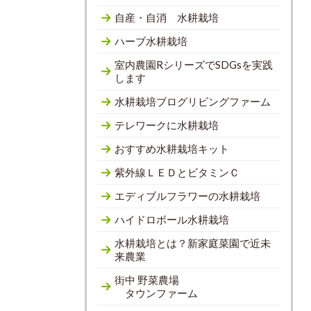
自産・自消 水耕栽培
ハーブ水耕栽培
室内農園RシリーズでSDGsを実践
します
水耕栽培ブログリビングファーム
テレワークに水耕栽培
おすすめ水耕栽培キット
紫外線ＬＥＤとビタミンＣ
エディブルフラワーの水耕栽培
ハイドロボール水耕栽培
水耕栽培とは？新家庭菜園で近未
来農業
街中 野菜農場
タウンファーム