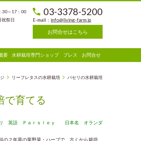
03-3378-5200
：30～17：00
日祝祭日
E-mail：
info@living-farm.jp
お問合せはこちら
概要
水耕栽培専門ショップ
プレス
お問合せ
ジ
リーフレタスの水耕栽培
パセリの水耕栽培
培で育てる
セリ 英語 Ｐａｒｓｌｅｙ 日本名 オランダ
科の２年草の葉野菜・ハーブで、古くから栽培、