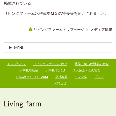
掲載されている
リビングファーム水耕栽培Ｍ２の特長等を紹介されました。
リビングファームトップページ
メディア情報
MENU
トップページ
リビングファームとは？
葉菜・葉っぱ野菜の紹介
水耕栽培教室
水耕栽培とは?
環境保全・食の安全
NAGAO OFFICE FARM
会社概要
リンク集
プレス
お問合せ
Living farm