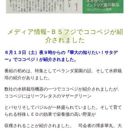
メディア情報−ＢＳフジでココベジが紹
介されました
６月１３日（土）夜９時からの『華大の知りたい！サタデ
ー』でココベジｉが紹介されました。
番組の初めは、特集としてベランダ菜園の話、そして水耕栽
培の紹介がありました。
数社の水耕栽培機器の一つでココベジが紹介されましたが、
ココベジにはリーフレタスのマザーグリーン
と
パセリそしてバジルが一杯盛られていました。そして育て
られる特殊ＬＥＤの効果で栄養価の
高い野菜が
収穫されることが紹介されました。 司会者の博多華丸、大