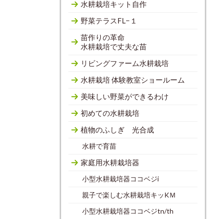
水耕栽培キット自作
野菜テラスFL−１
苗作りの革命
水耕栽培で丈夫な苗
リビングファーム水耕栽培
水耕栽培 体験教室ショールーム
美味しい野菜ができるわけ
初めての水耕栽培
植物のふしぎ 光合成
水耕で育苗
家庭用水耕栽培器
小型水耕栽培器ココベジi
親子で楽しむ水耕栽培キッKＭ
小型水耕栽培器ココベジtn/th