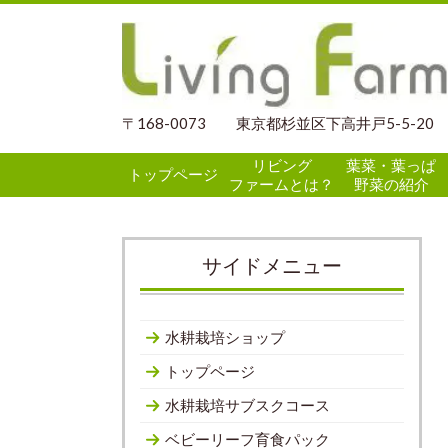
〒168-0073 東京都杉並区下高井戸5-5-20
リビング
葉菜・葉っぱ
トップページ
ファームとは？
野菜の紹介
サイドメニュー
水耕栽培ショップ
トップページ
水耕栽培サブスクコース
ベビーリーフ育食パック