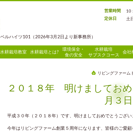
営業時間
10
定休日
土
 ベルハイツ101（2026年3月2日より新事務所）
環境保全・
水耕栽培
水耕栽培教室
水耕栽培とは?
会社
食の安全
サブスクコース
リビングファーム
２０１８年 明けましておめ
月３日
平成３０年（２０１８年）です、明けましておめでとうござい
今年はリビングファーム創業５周年になります、皆様のご愛顧