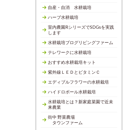
自産・自消 水耕栽培
ハーブ水耕栽培
室内農園RシリーズでSDGsを実践
します
水耕栽培ブログリビングファーム
テレワークに水耕栽培
おすすめ水耕栽培キット
紫外線ＬＥＤとビタミンＣ
エディブルフラワーの水耕栽培
ハイドロボール水耕栽培
水耕栽培とは？新家庭菜園で近未
来農業
街中 野菜農場
タウンファーム