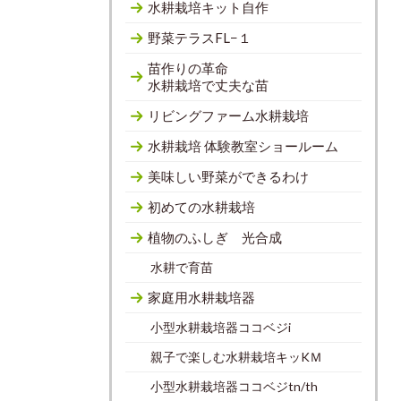
水耕栽培キット自作
野菜テラスFL−１
苗作りの革命
水耕栽培で丈夫な苗
リビングファーム水耕栽培
水耕栽培 体験教室ショールーム
美味しい野菜ができるわけ
初めての水耕栽培
植物のふしぎ 光合成
水耕で育苗
家庭用水耕栽培器
小型水耕栽培器ココベジi
親子で楽しむ水耕栽培キッKＭ
小型水耕栽培器ココベジtn/th