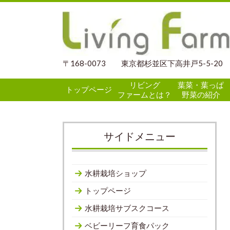
〒168-0073 東京都杉並区下高井戸5-5-20
リビング
葉菜・葉っぱ
トップページ
ファームとは？
野菜の紹介
サイドメニュー
水耕栽培ショップ
トップページ
水耕栽培サブスクコース
ベビーリーフ育食パック