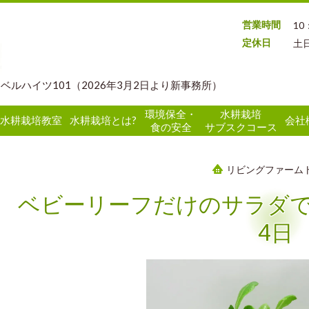
営業時間
10
定休日
土
 ベルハイツ101（2026年3月2日より新事務所）
環境保全・
水耕栽培
水耕栽培教室
水耕栽培とは?
会社
食の安全
サブスクコース
リビングファーム
ベビーリーフだけのサラダ
4日