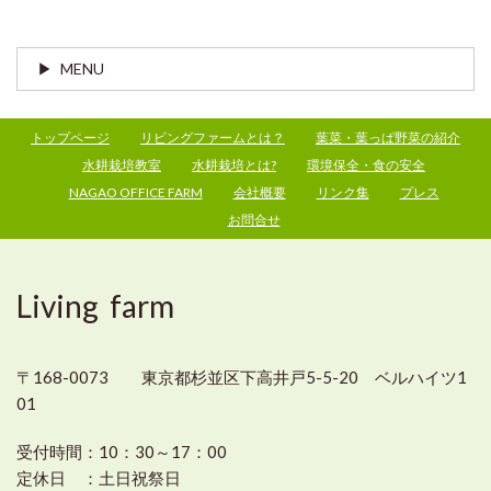
MENU
トップページ
リビングファームとは？
葉菜・葉っぱ野菜の紹介
水耕栽培教室
水耕栽培とは?
環境保全・食の安全
NAGAO OFFICE FARM
会社概要
リンク集
プレス
お問合せ
Living farm
〒168-0073 東京都杉並区下高井戸5-5-20 ベルハイツ1
01
受付時間：
10：30～17：00
定休日 ：
土日祝祭日