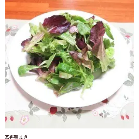
⑧再種まき