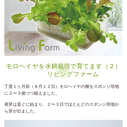
モロヘイヤを水耕栽培で育てます（２）
リビングファーム
丁度１ヶ月前（８月１２日）モロヘイヤの種をスポンジ培地
に２〜３個づつ植えました。
発芽は直ぐに始まり、２〜３日でほとんどのスポンジ培地か
ら芽が出ました。