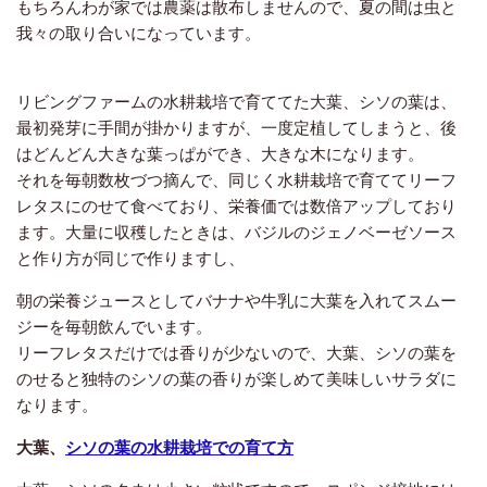
もちろんわが家では農薬は散布しませんので、夏の間は虫と
我々の取り合いになっています。
リビングファームの水耕栽培で育ててた大葉、シソの葉は、
最初発芽に手間が掛かりますが、一度定植してしまうと、後
はどんどん大きな葉っぱができ、大きな木になります。
それを毎朝数枚づつ摘んで、同じく水耕栽培で育ててリーフ
レタスにのせて食べており、栄養価では数倍アップしており
ます。大量に収穫したときは、バジルのジェノベーゼソース
と作り方が同じで作りますし、
朝の栄養ジュースとしてバナナや牛乳に大葉を入れてスムー
ジーを毎朝飲んでいます。
リーフレタスだけでは香りが少ないので、大葉、シソの葉を
のせると独特のシソの葉の香りが楽しめて美味しいサラダに
なります。
大葉、
シソの葉の水耕栽培での育て方