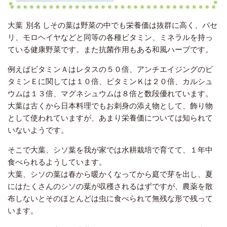
大葉 別名 しその葉は野菜の中でも栄養価は抜群に高く、パセ
リ、モロヘイヤなどと同等の各種ビタミン、ミネラルを持っ
ている健康野菜です。また抗菌作用もある和風ハーブです。
例えばビタミンＡはレタスの５０倍、アンチエイジングのビ
タミンＥに関しては１０倍、ビタミンＫは２０倍、カルシュ
ウムは１３倍、マグネシュウムは８倍と数段優れています。
大葉は古くから日本料理でもお刺身の添え物として、飾り物
として使われていますが、あまり栄養価については知られて
いないようです。
そこで大葉、シソ葉を我が家では水耕栽培で育てて、１年中
食べられるようしています。
大葉、シソの葉は春から暖かくなってから庭で芽を出し、夏
にはたくさんのシソの葉が収穫されるはずですが、農薬を散
布しないとそのほとんどは虫に食べられて無残な形で残って
います。