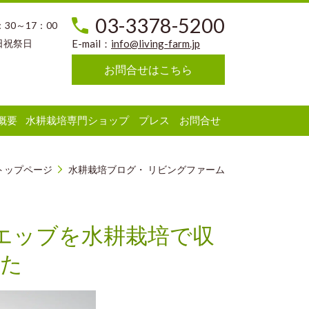
03-3378-5200
：30～17：00
日祝祭日
E-mail：
info@living-farm.jp
お問合せはこちら
概要
水耕栽培専門ショップ
プレス
お問合せ
トップページ
水耕栽培ブログ・ リビングファーム
エッブを水耕栽培で収
した