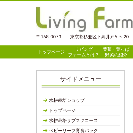
〒168-0073 東京都杉並区下高井戸5-5-20
リビング
葉菜・葉っぱ
トップページ
ファームとは？
野菜の紹介
サイドメニュー
水耕栽培ショップ
トップページ
水耕栽培サブスクコース
ベビーリーフ育食パック