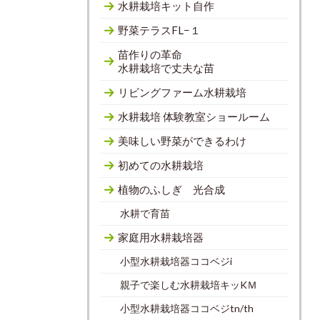
水耕栽培キット自作
野菜テラスFL−１
苗作りの革命
水耕栽培で丈夫な苗
リビングファーム水耕栽培
水耕栽培 体験教室ショールーム
美味しい野菜ができるわけ
初めての水耕栽培
植物のふしぎ 光合成
水耕で育苗
家庭用水耕栽培器
小型水耕栽培器ココベジi
親子で楽しむ水耕栽培キッKＭ
小型水耕栽培器ココベジtn/th