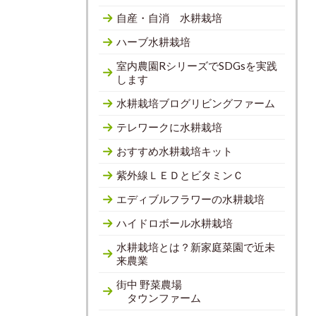
自産・自消 水耕栽培
ハーブ水耕栽培
室内農園RシリーズでSDGsを実践
します
水耕栽培ブログリビングファーム
テレワークに水耕栽培
おすすめ水耕栽培キット
紫外線ＬＥＤとビタミンＣ
エディブルフラワーの水耕栽培
ハイドロボール水耕栽培
水耕栽培とは？新家庭菜園で近未
来農業
街中 野菜農場
タウンファーム